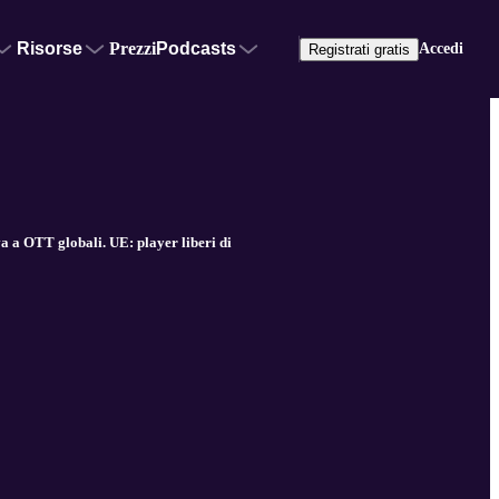
Risorse
Prezzi
Podcasts
Accedi
Registrati gratis
a a OTT globali. UE: player liberi di