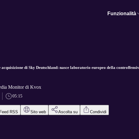
Funzionalità
acquisizione di Sky Deutschland: nasce laboratorio europeo della controffensiv
dia Monitor di Kvox
05:15
Feed RSS
Sito web
Ascolta su
Condividi