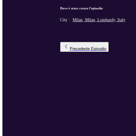
Dove è stato create l'episodio
City
Milan, Milan, Lombardy, Italy
Precedente
Episodio