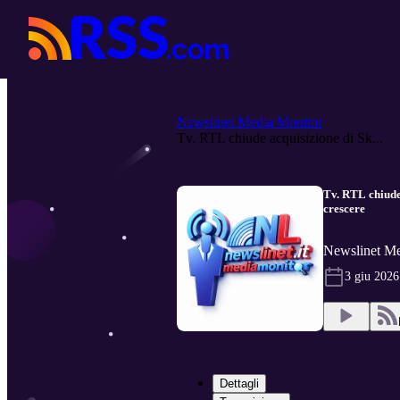
Newslinet Media Monitor
Tv. RTL chiude acquisizione di Sk...
Tv. RTL chiude 
crescere
Newslinet Me
3 giu 2026
Dettagli