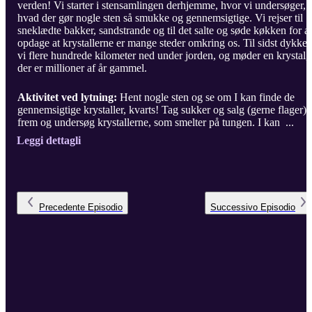
verden! Vi starter i stensamlingen derhjemme, hvor vi undersøger,
hvad der gør nogle sten så smukke og gennemsigtige. Vi rejser til
sneklædte bakker, sandstrande og til det salte og søde køkken for at
opdage at krystallerne er mange steder omkring os. Til sidst dykker
vi flere hundrede kilometer ned under jorden, og møder en krystal,
der er millioner af år gammel.
Aktivitet ved lytning:
Hent nogle sten og se om I kan finde de
gennemsigtige krystaller, kvarts! Tag sukker og salg (gerne flager)
frem og undersøg krystallerne, som smelter på tungen. I kan ...
Leggi dettagli
Precedente
Episodio
Successivo
Episodio