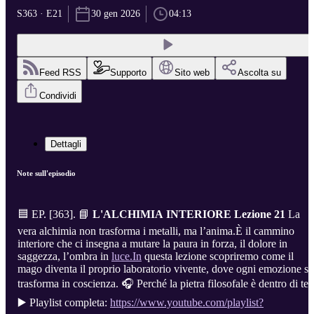
S363 · E21
30 gen 2026
04:13
Feed RSS
Supporto
Sito web
Ascolta su
Condividi
Dettagli
Note sull'episodio
🟦 EP. [363]. 📘
L'ALCHIMIA INTERIORE Lezione 21
La
vera alchimia non trasforma i metalli, ma l’anima.È il cammino
interiore che ci insegna a mutare la paura in forza, il dolore in
saggezza, l’ombra in
luce.In
questa lezione scopriremo come il
mago diventa il proprio laboratorio vivente, dove ogni emozione si
trasforma in coscienza. 🎧 Perché la pietra filosofale è dentro di te.
▶️ Playlist completa:
https://www.youtube.com/playlist?