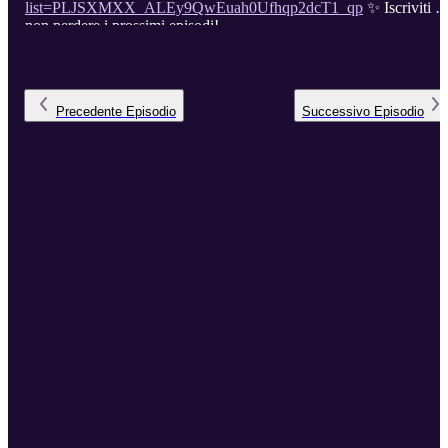
list=PLJSXMXX_ALEy9QwEuah0Ufhqp2dcT1_qp
✨ Iscriviti p
non perdere i prossimi episodi!
Precedente
Episodio
Successivo
Episodio