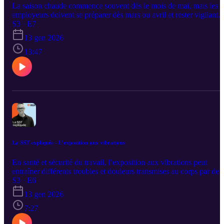
La saison chaude commence souvent dès le mois de mai, mais les
employeurs doivent se préparer dès mars ou avril et rester vigilants
jusqu’au début du mois d’octobre. Les contraintes thermiques ne se
S3 · E7
limitent pas aux coups de chaleur ni aux personnes travaillant à
13 gen 2026
l’extérieur. Celles qui travaillent à l’intérieur peuvent aussi être
touchées. Capucine Ouellet, professionnelle de recherche, nous
13:47
explique pourquoi des mesures de prévention adaptées à chaque
milieu sont essentielles pour réduire les risques liés à la chaleur.
La SST expliquée - L’exposition aux vibrations
En santé et sécurité du travail, l’exposition aux vibrations peut
entraîner différents troubles et douleurs transmises au corps par des
machines ou des outils. De nombreuses recherches ont été menées
S3 · E6
pour comprendre comment ces vibrations affectent le corps humain
13 gen 2026
Pierre Marcotte, professionnel chercheur, nous explique comment
des travaux de l’IRSST ont mené à des recommandations visant à
7:27
limiter l’exposition, notamment en réduisant le temps d’utilisation