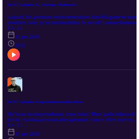
La SST expliquée - La robotique collaborative
Aujourd’hui, plusieurs robots domestiques font déjà partie de notre
quotidien. Mais qu’en est‑il en milieu de travail? Lorsque humains 
robots partagent un même espace, avec ou sans barrières physiques
S3 · E4
comment fonctionne réellement la robotique collaborative ? Sabrin
13 gen 2026
Jocelyn, professionnelle chercheuse, nous donne davantage de
précisions.
13:33
La SST expliquée - Les perturbateurs endocriniens
Qu’est-ce qu’un perturbateur endocrinien? Dans quels milieux de
travail ces substances sont-elles présentes et quels effets peuvent-
elles avoir sur le corps humain? Cet épisode répond à toutes ces
S3 · E3
questions et vous montre comment les milieux de travail mettent en
13 gen 2026
place différents mécanismes pour réduire ou éliminer l’exposition à