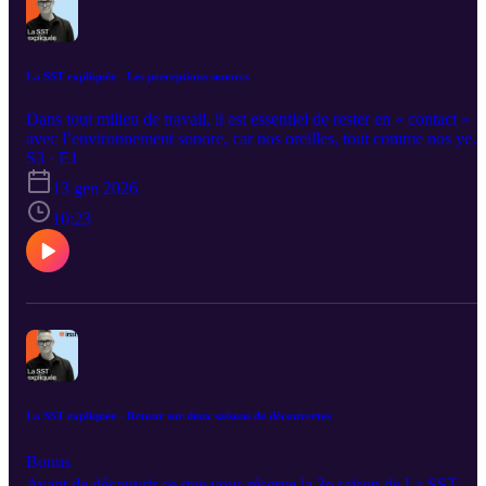
La SST expliquée - Les perceptions sonores
Dans tout milieu de travail, il est essentiel de rester en « contact »
avec l’environnement sonore, car nos oreilles, tout comme nos yeu
nous informent de ce qui se passe autour de nous. Hugues Nélisse,
S3 · E1
chercheur senior et Christian Giguère, professeur à l'École des
13 gen 2026
sciences de la réadaptation à l'Université d'Ottawa nous expliquent
comment les sons utiles jouent un rôle clé pour communiquer,
10:23
repérer les anomalies et réagir rapidement aux alarmes. Ils
demeurent indispensables, même dans des environnements où le
bruit ambiant est très présent.
La SST expliquée - Retour sur deux saisons de découvertes
Bonus
Avant de découvrir ce que vous réserve la 3e saison de La SST