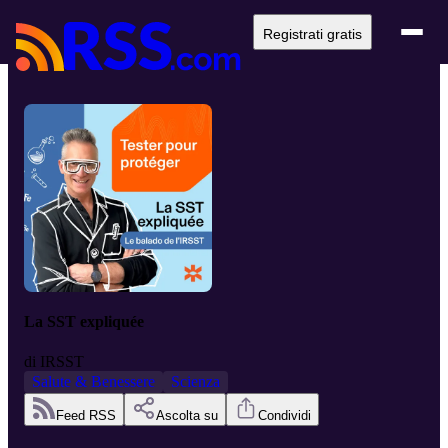
Registrati gratis
La SST expliquée
di
IRSST
Salute & Benessere
Scienza
Feed RSS
Ascolta su
Condividi