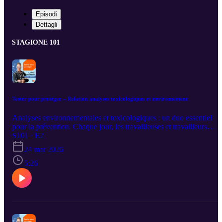
Episodi
Dettagli
STAGIONE 101
Tester pour protéger – Relation analyses toxicologiques et environnement
Analyses environnementales et toxicologiques : un duo essentiel
pour la prévention. Chaque jour, les travailleuses et travailleurs
peuvent être exposés à des substances insoupçonnables, mais
S101 · E2
détectables grâce aux analyses de l’IRSST. Les analyses
24 mar 2026
environnementales et toxicologiques se complètent pour mieux
comprendre les risques et renforcer la protection de la santé et la
5:26
sécurité en milieu de travail. Avec Sébastien Gagné, professionnel
scientifique et Bruno Ponsard, directeur des laboratoires.