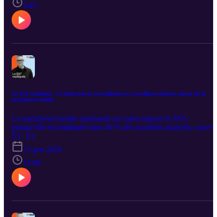
ces substances. Sabrina Gravel, professionnelle chercheuse et
9:47
Pamela Prud’homme, professionnelle de recherche, nous éclairent.
La SST expliquée - La détection de travailleuses et travailleurs-piétons autour de la
machinerie mobile
La machinerie mobile représente un enjeu majeur en SST,
puisqu’elle est impliquée dans 40 % des accidents analysés, souven
causés par des piétons dissimulés dans les angles morts. Dans près
S3 · E2
de 90 % des cas, l’opérateur n’avait aucune conscience de la
13 gen 2026
présence de la travailleuse ou du travailleur, ce qui met en lumière l
nécessité de mieux encadrer les déplacements sur les chantiers et de
13:09
recourir à des technologies de détection pour réduire les risques.
Avec Damien Burlet Vienney, chercheur et Chantal Gauvin,
professionnelle de recherche.