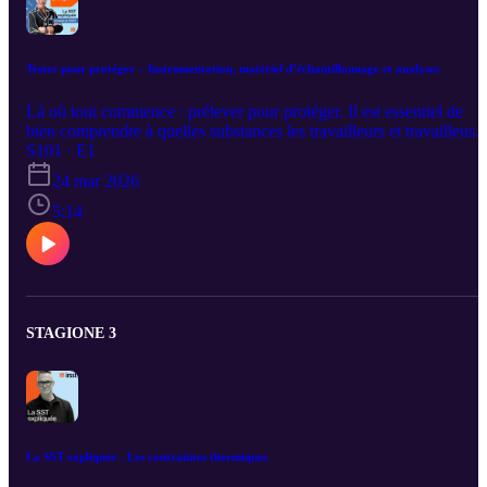
Tester pour protéger – Instrumentation, matériel d’échantillonnage et analyses
Là où tout commence : prélever pour protéger. Il est essentiel de
bien comprendre à quelles substances les travailleurs et travailleuse
sont exposés. Pour y parvenir, une étape est incontournable :
S101 · E1
l’échantillonnage. Des échantillons fiables, prélevés au bon momen
24 mar 2026
et avec le bon matériel, pour mieux protéger la santé des
travailleuses et des travailleurs. Avec François Gouin, technicien en
5:14
hygiène industrielle et Bruno Ponsard, directeur des laboratoires.
STAGIONE 3
La SST expliquée - Les contraintes thermiques