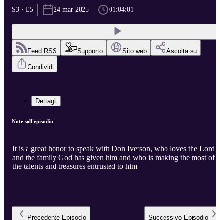
S3 · E5
24 mar 2025
01:04:01
Feed RSS
Supporto
Sito web
Ascolta su
Condividi
Dettagli
Note sull'episodio
It is a great honor to speak with Don Iverson, who loves the Lord
and the family God has given him and who is making the most of
the talents and treasures entrusted to him.
Precedente
Episodio
Successivo
Episodio