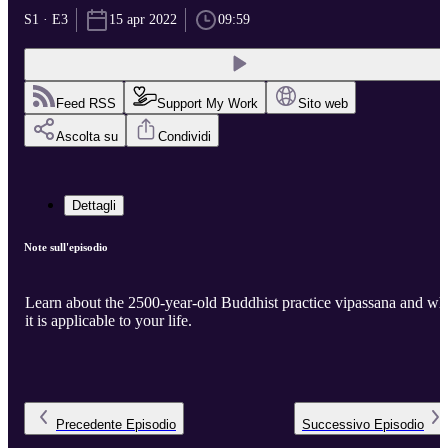
S1 · E3
15 apr 2022
09:59
Feed RSS
Support My Work
Sito web
Ascolta su
Condividi
Dettagli
Note sull'episodio
Learn about the 2500-year-old Buddhist practice vipassana and w
it is applicable to your life.
Precedente
Episodio
Successivo
Episodio