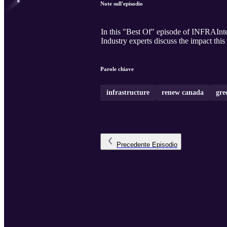
Note sull'episodio
In this "Best Of" episode of INFRAIntel
Industry experts discuss the impact thi
Parole chiave
infrastructure
renew canada
gre
Precedente
Episodio