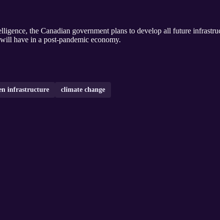
ligence, the Canadian government plans to develop all future infrastruc
s will have in a post-pandemic economy.
en infrastructure
climate change