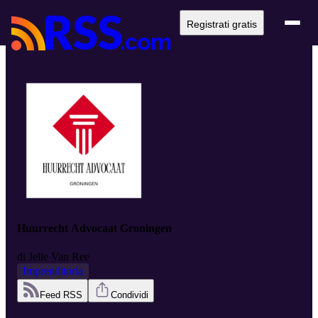
Registrati gratis
Huurrecht Advocaat Groningen
di
Jelle Van Ree
Imprenditoria
Feed RSS
Condividi