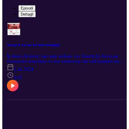
Episodi
Dettagli
Hoe ga je om met een huurverhoging?
In deze aflevering van onze podcast van Huurrecht Advocaat
Groningen bespreken we een onderwerp dat veel huurders en
verhuurders bezighoudt: huurverhoging. Hoe werkt een
2 dic 2024
huurverhoging precies? Welke rechten en plichten hebben beide
partijen? En hoe kunt u omgaan met geschillen rondom dit
2:41
gevoelige onderwerp? Onze juridische experts leggen in duidelijke
taal uit wat de wet voorschrijft over huurverhogingen. U leert welk
regels er gelden voor sociale huurwoningen en vrije sector
woningen, en we geven inzicht in hoe u een huurverhoging kunt
berekenen en onderbouwen. Daarnaast bespreken we praktische
stappen die u kunt nemen als u het niet eens bent met een
voorgestelde verhoging, zoals bezwaar maken bij de
Huurcommissie. Bij Huurrecht Advocaat Groningen begrijpen we
hoe complex huurrecht kan zijn. Met deze podcast bieden we u
waardevolle inzichten en praktische adviezen, zodat u uw rechten