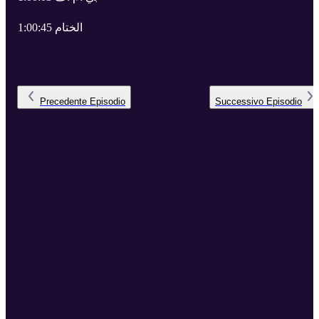
1:00:45 الختام
Precedente
Episodio
Successivo
Episodio