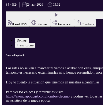
S4 · E24
24 apr 2026
03:32
Feed RSS
Sito web
Ascolta su
Condividi
Dettagli
Trascrizione
Note sull'episodio
Las ratas no se van a marchar ni vamos a acabar con ellas, aunque
tampoco es necesario exterminarlas ni lo hemos pretendido nunca.
Hoy te cuento la situación que tenemos en nuestras alcantarillas.
Para ver los enlaces y referencias visita
https://agenciapodcast.com/hombre-decimo
y podrás ver todas las
newsletters de la nueva época.