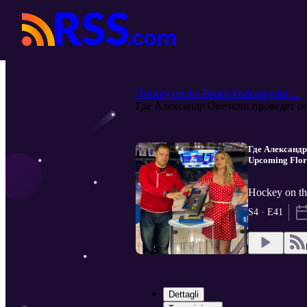
Hockey on the Beach Podcast with ...
Где Александр Овечкин проведет от.
Где Александр
Upcoming Flori
Hockey on th
S4 · E41
Dettagli