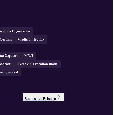
асилий Подколзин
Третьяк
Vladislav Tretiak
бка Харламова МХЛ
podcast
Ovechkin's vacation mode
ach podcast
Successivo
Episodio