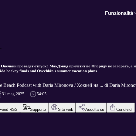
Funzionalità
..
 Овечкин проведет отпуск? МакДэвид прилетит во Флориду не загорать, а и
da hockey finals and Ovechkin's summer vacation plans.
e Beach Podcast with Daria Mironova / Хоккей на ... di Daria Mirono
31 mag 2025
54:05
Feed RSS
Supporto
Sito web
Ascolta su
Condividi