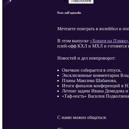
Trascrizione
Note sull'episodio
Мечтаете поиграть в волейбол и по
В этом выпуске
«Хоккея на Пляже
плей-офф КХЛ и МХЛ и готовятся в
Новостей и дел невпроворот:
Овечкин собирается в отпуск,
Эксклюзивные комментарии Влади
Планы Максима Шабанова,
Итоги финалов конференций в Н
Летние задачи Ивана Демидова и
«Таф-ность» Василия Подколзина
С нами можно общаться: