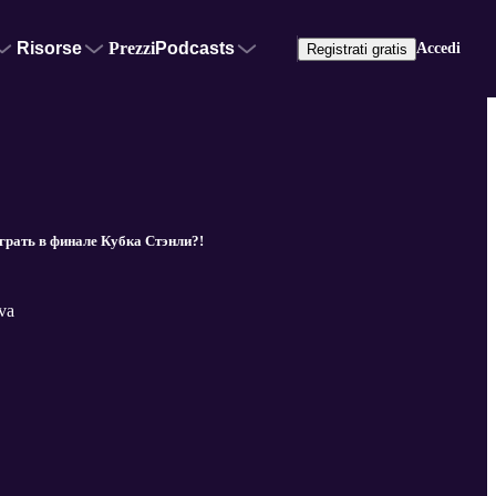
Risorse
Prezzi
Podcasts
Accedi
Registrati gratis
грать в финале Кубка Стэнли?!
va