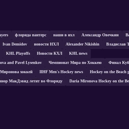
ayers
флорида пантерс
наши в нхл
Александр Овечкин
В
Ivan Demidov
новости НХЛ
Alexander Nikishin
Владислав 
KHL Playoffs
Новости КХЛ
KHL news
ova and Pavel Lysenkov
Чемпионат Мира по Хоккею
Финал Ку
 Миронова хоккей
IIHF Men's Hockey news
Hockey on the Beach 
ннор МакДэвид летит во Флориду
Daria Mironova Hockey on the Be