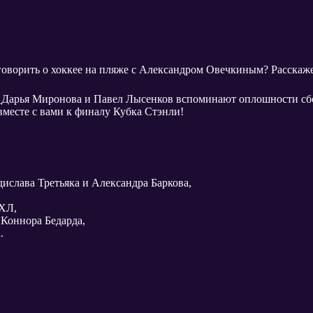
говорить о хоккее на пляже с Александром Овечкиным? Расскажем
»
Дарья Миронова и Павел Лысенков вспоминают оплошности сб
месте с вами к финалу Кубка Стэнли!
слава Третьяка и Александра Баркова,
ХЛ,
 Коннора Бедарда,
.