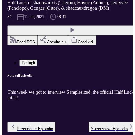
Half Luck di shadowrckts (Theron), Havoc (Adonis), nerdyvee
(Penelope), Gengar (Ortor), & shadeauxdragon (DM)
S1
11 lug 2021
38:41
Feed RSS
Ascolta su
Condividi
Dettagli
Note sull'episodio
This week we got to interview Samplesized, the official Half Luck
artist!
Precedente
Episodio
Successivo
Episodio