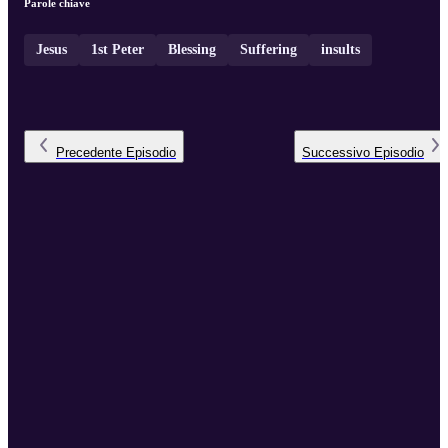
Parole chiave
Jesus
1st Peter
Blessing
Suffering
insults
Precedente
Episodio
Successivo
Episodio