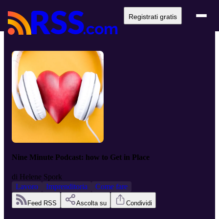
Registrati gratis
Nine Minute Podcast: how to Get in Place
di
Helene Spork
Lavoro
Imprenditoria
Come fare
Feed RSS
Ascolta su
Condividi