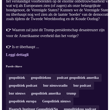
het verstandigst voorbereiden op de enorme onbetrouwbaarheid va
wat wij als Europeanen zien (of zagen) als onze belangrijkste
bondgenoot, de Verenigde Staten? Kunnen we de Verenigde State
nu überhaupt nog wel zien als de laatste 'hoeder' van de democratie
zoals tijdens de Tweede Wereldoorlog en de Koude Oorlog?
👉
Waarom zal juist dit Trump-presidentschap desastreuzer zijn
voor de Amerikaanse overheid dan het vorige?
👉
Is er überhaupt ...
Leggi dettagli
Parole chiave
geopolitiek
geopolitieknu
podcast geopolitiek amerika
geopolitiek podcast
bnr nieuwsradio
bnr podcast
bnr nieuws
geopolitiek amerika
trump
geopolitiek europa
Geopolitiek nieuws
Haagsch Instituut GeopolitiekNu
geopolitieknu podcast