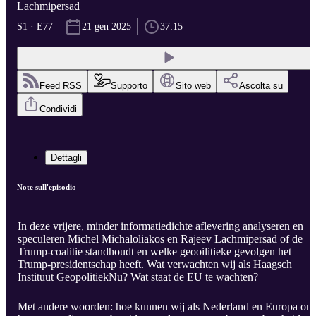
Lachmipersad
S1 · E77
21 gen 2025
37:15
Feed RSS
Supporto
Sito web
Ascolta su
Condividi
Dettagli
Note sull'episodio
In deze vrijere, minder informatiedichte aflevering analyseren en
speculeren Michel Michaloliakos en Rajeev Lachmipersad of de
Trump-coalitie standhoudt en welke geooilitieke gevolgen het
Trump-presidentschap heeft. Wat verwachten wij als Haagsch
Instituut GeopolitiekNu? Wat staat de EU te wachten?
Met andere woorden: hoe kunnen wij als Nederland en Europa ons