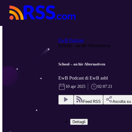
EwB Podcast
Schoul – an hir Alternativen
Schoul – an hir Alternativen
EwB Podcast di EwB asbl
10 apr 2025
02:07:21
Feed RSS
Ascolta su
Dettagli