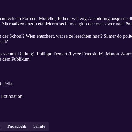
 nämlech ëm Formen, Modeller, Iddien, wéi eng Ausbildung ausgesi soll
ch? Alternativen dozou etabléieren sech, mee ginn deelweis awer nach 
 der Schoul? Wien entscheet, wat se ze leeschten huet? Si mer do polit
scht?
bstbestëmmt Bildung), Philippe Demart (Lycée Ermesinde), Manou Worr
us dem Publikum.
k Fella
 Foundation
g
Pädagogik
Schule