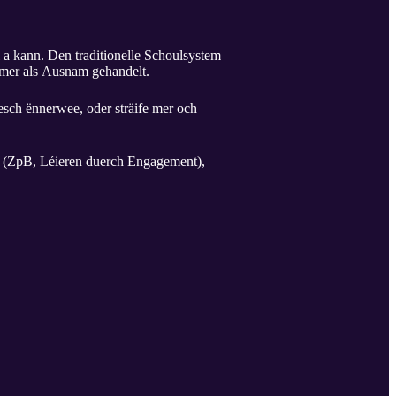
 a kann. Den traditionelle Schoulsystem
ëmmer als Ausnam gehandelt.
esch ënnerwee, oder sträife mer och
é (ZpB, Léieren duerch Engagement),