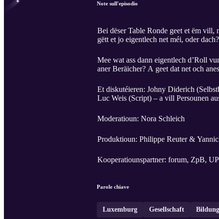
Note sull'episodio
Bei dëser Table Ronde geet et ëm vill,
gëtt et jo eigentlech net méi, oder da
Mee wat ass dann eigentlech d’Roll vun
aner Beräicher? A geet dat net och ane
Et diskutéieren: Johny Diderich (Sel
Luc Weis (Script) – a vill Persounen a
Moderatioun: Nora Schleich
Produktioun: Philippe Reuter & Yannic
Kooperatiounspartner: forum, ZpB, UP
Parole chiave
Luxemburg
Gesellschaft
Bildun