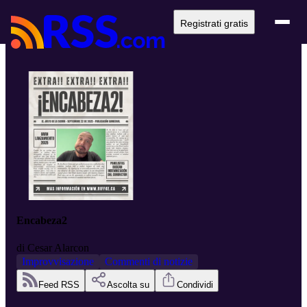
Registrati gratis
Encabeza2
di
Cesar Alarcon
Improvvisazione
Commenti di notizie
Feed RSS
Ascolta su
Condividi