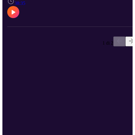
aquí. Trataremos de no ir a la cárcel por analizar el himno nacional
38:35
mexicano, y veremos hasta donde está dispuesto a llegar Wal-mart
por complacer a sus clientes. Nuestros panelistas en esta ocasión
son: La productora de Radio, ¡CLAUDIA KUTCHER!, esperamo
que no encuentre demasiados problemas en este podcast. El
podcaster master, el viajero del multiverso, el persistente JULIO
LÓPEZ! (Falange) y el caricaturista de la amable sonrisa y el buen
decir... VICENTE ROSAS ( @vicrogue ) ¡Si te gustó el anterior, n
1 di 2
dejes de escuchar éste! y regálanos tu like y suscripción! Está
agarrando buen ritmo!