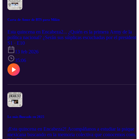
mientras insisten en jugar para no llorar con las noticias.
Carta de Amor de BTS para Milán
Esta quincena en Encabeza2... ¿Quién es la primera Army de la
política nacional? ¿Serán sus súiplicas escuchadas por el presidente
de Corea? ¿La 4T tiene idea de que existen 2 Coreas y que no se
S1 · E10
hablan entre ellas? Después, ¿cuál es el deporte de invierno más
13 feb 2026
antigüo del mundo? ¿Y por qué Mi Villano Favorito está
involucrado? Y acompáñanos a visitar esa antigua época de la
35:06
humanidad que algunos conocemos simplemente como... 2016.
Junto con un panel de primera, Vicente Rosas (@vicrogue), Julio
López (cronicasdelmultiverso.com) y Cesar Alarcón (@riffke78),
lidereados por la hermosamente talentosa, talentosamente hermosa..
Cynthia de Pando! @cynthiadepandoofficial
Lo más Buscado en 2025
¡Esta quincena en Encabeza2! Acompáñanos a estudiar la psique
mexicana buscando en la memoria colectiva que conocemos como