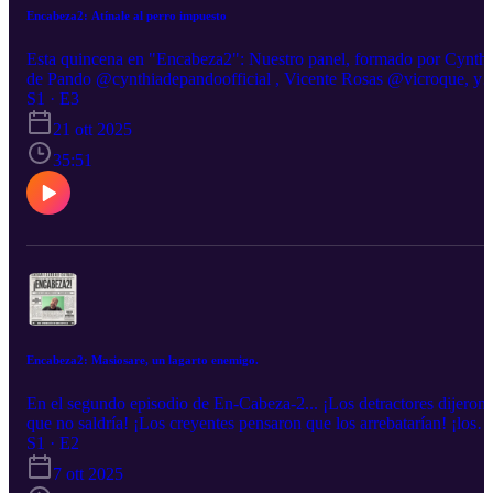
Encabeza2: Atínale al perro impuesto
Esta quincena en "Encabeza2": Nuestro panel, formado por Cynthi
de Pando @cynthiadepandoofficial , Vicente Rosas @vicroque, y
Dani Martinez @danmapez se reúne nuevamente a jugar con las
S1 · E3
noticais en vez de llorar por ellas. ¡Hablaremos de los nuevos
21 ott 2025
impuestos en México, bromas tiktokeras y películas re-estrenadas
que están bien perronas!. La mejor manera de saber qué tanto subió
35:51
la carga fiscal es ¡Atinarle al precio! Únete a nosotros para disfrutar
de las noticias y no dejes de seguirnos y regalarnos tu like y follow.
riffke@gmail.com
Encabeza2: Masiosare, un lagarto enemigo.
En el segundo episodio de En-Cabeza-2... ¡Los detractores dijeron
que no saldría! ¡Los creyentes pensaron que los arrebatarían! ¡los
que saben pidieron que nos detuviéramos! pero a pesar de todo, aq
S1 · E2
estamos. Esta quincena, vamos a jugar con el "arrebatamiento", par
7 ott 2025
saber si no ocurrió... o si ocurrió y nada más nos quedamos todos