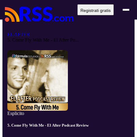
Registrati gratis
EL AFTER
5. Come Fly With Me - El After Po...
Esplicito
5. Come Fly With Me - El After Podcast Review