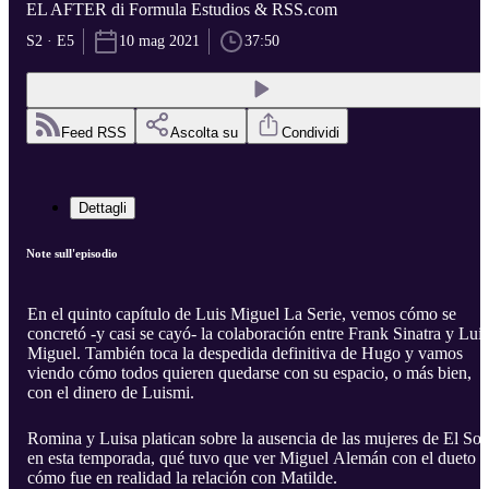
EL AFTER di Formula Estudios & RSS.com
S2 · E5
10 mag 2021
37:50
Feed RSS
Ascolta su
Condividi
Dettagli
Note sull'episodio
En el quinto capítulo de Luis Miguel La Serie, vemos cómo se
concretó -y casi se cayó- la colaboración entre Frank Sinatra y Luis
Miguel. También toca la despedida definitiva de Hugo y vamos
viendo cómo todos quieren quedarse con su espacio, o más bien,
con el dinero de Luismi.
Romina y Luisa platican sobre la ausencia de las mujeres de El Sol
en esta temporada, qué tuvo que ver Miguel Alemán con el dueto y
cómo fue en realidad la relación con Matilde.