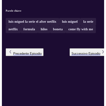
Parole chiave
luis miguel la serie el after netflix
luis miguel
la serie
netflix
formula
hilos
boneta
come fly with me
Precedente
Episodio
Successivo
Episodio