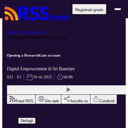
Registrati gratis
Digital Empowerment
Opening a ResearchGate account
Opening a ResearchGate account
Digital Empowerment di Sri Banerjee
S21 · E1
10 ott 2023
04:06
Feed RSS
Sito web
Ascolta su
Condividi
Dettagli