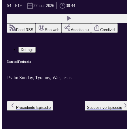
S4 · E19
27 mar 2026
38:44
Feed RSS
Sito web
Ascolta su
Condividi
Dettagli
Note sull'episodio
Psalm Sunday, Tyranny, War, Jesus
Precedente
Episodio
Successivo
Episodio