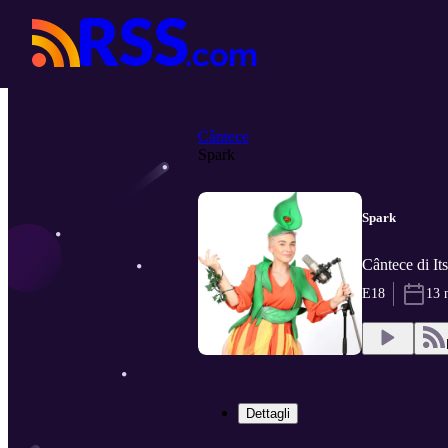
Cântece
Spark
Spark
Cântece di It
E18
13 
Dettagli