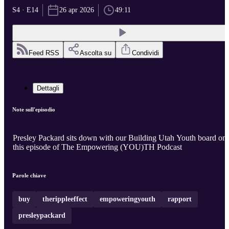
S4 · E14
26 apr 2026
49:11
Feed RSS
Ascolta su
Condividi
Dettagli
Note sull'episodio
Presley Packard sits down with our Building Utah Youth board on
this episode of The Empowering (YOU)TH Podcast
Parole chiave
buy
therippleeffect
empoweringyouth
rapport
presleypackard