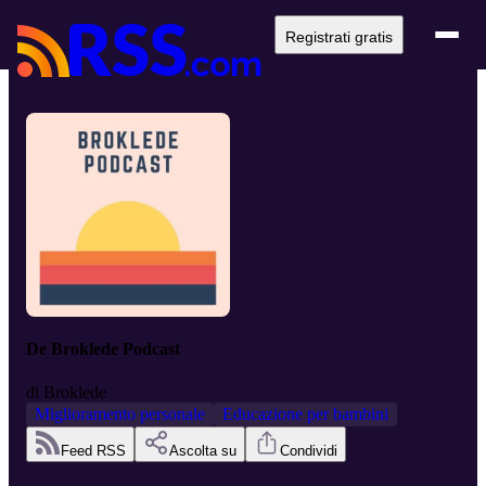
Registrati gratis
De Broklede Podcast
di
Broklede
Miglioramento personale
Educazione per bambini
Feed RSS
Ascolta su
Condividi