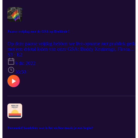
Paarse vrijdag met de GSA op Broklede !
Op deze paarse vrijdag hebben we live-opname met prubliek geda
met een drietal leden van onze GSA: Buddy Kruizenga, Flavia
Pisanu en Rozan Korevaar. Deze toppers komen vrijuit praten over
S3 · E2
natuurlijk de Paarse Vrijdag op Broklede! Maar ook over Gender-
9 dic 2022
identiteit, Seksualiteit en ook om eens te bespreken hoe inclusief w
met elkaar zijn Broklede.
36:50
Formatief handelen: wat is het en hoe maak je een begin?