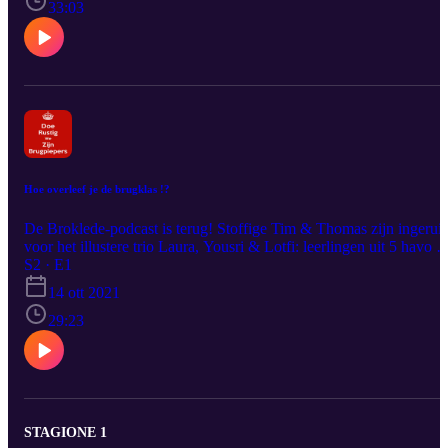
33:03
Hoe overleef je de brugklas !?
De Broklede-podcast is terug! Stoffige Tim & Thomas zijn ingeruil
voor het illustere trio Laura, Yousri & Lotfi: leerlingen uit 5 havo e
5vwo. Ervaringsdeskundigen als zij zijn, bespreken ze hun (soms
S2 · E1
schaamtevolle, maar daardoor erg leuke) ervaringen uit de brugklas
14 ott 2021
en geven ze handige tips aan de huidige brugklassers om hun
periode op Broklede een succes te maken!
29:23
STAGIONE 1