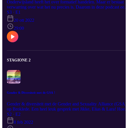
Onderwijsland heeft het over formatief handelen. Maar er bestaat
verwarring over wat het nu precies is. Daarom in deze podcast een
aanzet tot een opzet om zo het bos te gaan zien tussen de formatiev
S3 · E1
bomen. En om die welbekende beren op de weg te ontwijken. Waa
20 ott 2022
we het over gehad hebben of naar verwezen hebben in de podcast.
Website over formatief handelen: www.toetsrevolutie.nl Podcast v
29:00
Llearn:
https://open.spotify.com/show/4LcnLwohotHEEPnfow8BqJ?
si=86d7b38347ac480d
STAGIONE 2
Gender & Diversiteit met de GSA !
Gender & diversiteit met de Gender and Sexuality Alliance (GSA)
op Broklede. Een heel leuk gesprek met Jikke, Elias & Lara! Hoe
spreek je elkaar op de juiste manier aan en hoe kunnen we met
S2 · E2
elkaar inclusiever worden? En hoe kom je bij de GSA? Je hoort he
8 feb 2022
allemaal in deze aflevering!