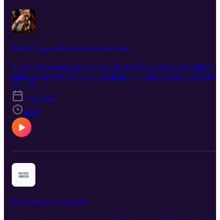
Drank & Drugs en alles wat je erover moet weten
In deze aflevering kom Chris Buist, preventiewerker van Jellinek,
uitleg geven over wat drank en drugs nou echt allemaal met je doet
En we hebben de dames Isa Broos (5 havo), Eva ten Brink (4vwo)
S1 · E9
en Lisa Hassing (4vwo) eens even aan de tand gevoeld of hun
7 apr 2021
'drank & drugs kennis' wel up to date is!
44:41
Onze leerlingen over de politiek!