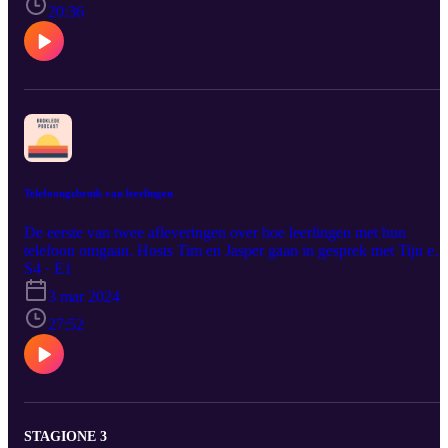
20:36
Telefoongebruik van leerlingen
De eerste van twee afleveringen over hoe leerlingen met hun
telefoon omgaan. Hosts Tim en Jasper gaan in gesprek met Tijn en
Jack over schermtijd, apps en FOMO (fear of missing out). In de
S4 · E1
volgende aflevering staat de telefoon binnen school centraal. Volg
3 mar 2024
ons op Instagram om op de hoogte te blijven:
https://www.instagram.com/brokledepodcast/ Er werden flink wat
27:52
apps genoemd, hieronder op een rijtje: TikTok, Instagram, Snapcha
Whatsapp, Spotify, SoundCloud, NOS, Bluesky, X (voormalig
Twitter) Brawl Stars, TOTO Casino.
STAGIONE 3