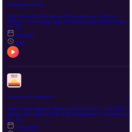
Telefoongebruik in school
In deze tweede aflevering van dit jaar praten we verder over
telefoons, Tim en Jasper gaan deze keer in gesprek met Maxime
over telefoons in de school. We bespreken de telefoonhotels,
S4 · E2
Snapchat op je laptop en smartwatches.
3 giu 2024
28:10
In gesprek met de leerlingenraad
In deze aflevering gaan Tim en onze nieuwe host Cas uit 2HVc in
gesprek met Layla en Chloé uit de leerlingenraad. Ze spreken over
wat de leerlingenraad doet, hoe je je kunt aanmelden voor de
S4 · E1
leerlingenraad en vooral waarom je dat zou willen.
17 mar 2025