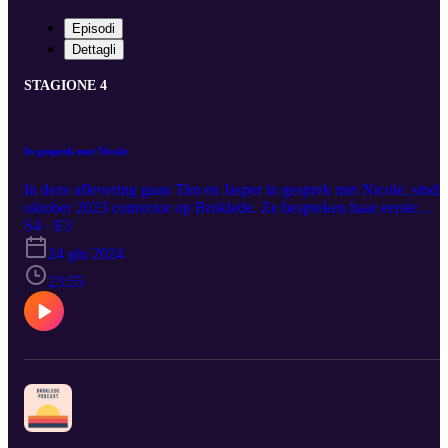
Episodi
Dettagli
STAGIONE 4
In gesprek met Nicole
In deze aflevering gaan Tim en Jasper in gesprek met Nicole, sinds
oktober 2023 conrector op Broklede. Ze bespreken haar eerste
schooljaar in Breukelen en hebben het over de sfeer in de school,
S4 · E3
het nieuwe koersplan, toetsdruk en formatief handelen.
24 giu 2024
23:55