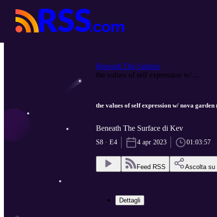
Beneath The Surface
the values of self expression w/ ...
the values of self expression w/ nova garden
Beneath The Surface di Kev
S8 · E4
4 apr 2023
01:03:57
Feed RSS
Ascolta su
Dettagli