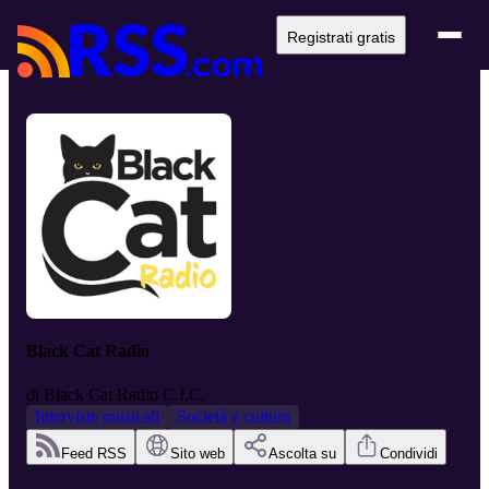
Registrati gratis
Black Cat Radio
di
Black Cat Radio C.I.C.
Interviste musicali
Società e cultura
Feed RSS
Sito web
Ascolta su
Condividi