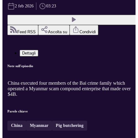
2 feb 2026
03:23
Feed RSS
Ascolta su
Condividi
Dettagli
Note sull'episodio
China executed four members of the Bai crime family which
operated a Myanmar scam compound enterprise that made over
$4B.
Parole chiave
China
Myanmar
Pig butchering