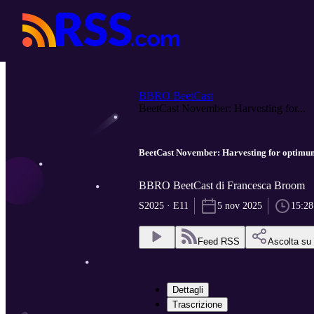
BBRO BeetCast
BeetCast November: Harvesting for...
BeetCast November: Harvesting for optimu
BBRO BeetCast di Francesca Broom
S2025 · E11
5 nov 2025
15:28
Feed RSS
Ascolta su
Dettagli
Trascrizione