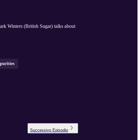
purities
Successivo
Episodio