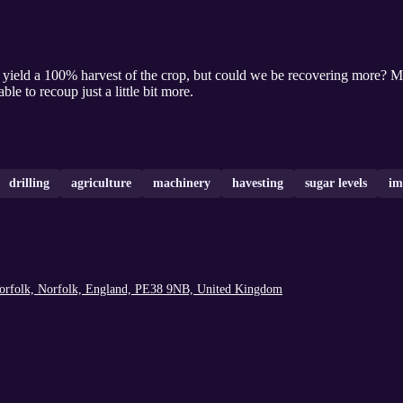
harvest of the crop, but could we be recovering more? Mark Winters (British Sugar) talks about
le to recoup just a little bit more.
drilling
agriculture
machinery
havesting
sugar levels
im
Norfolk, Norfolk, England, PE38 9NB, United Kingdom