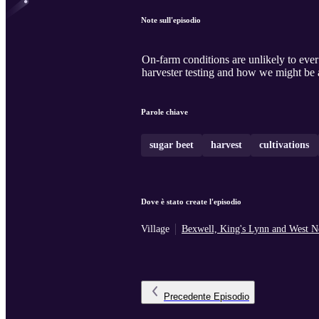
Note sull'episodio
On-farm conditions are unlikely to ever yield a 100% 
harvester testing and how we might be ab
Parole chiave
sugar beet
harvest
cultivations
Dove è stato create l'episodio
Village
Bexwell, King's Lynn and West 
Precedente
Episodio