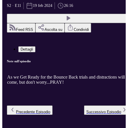
S2 · E11
19 feb 2024
26:16
Feed RSS
Ascolta su
Condividi
Dettagli
Note sull'episodio
As we Get Ready for the Bounce Back trials and distractions will
come, but don't worry...PRAY!
Precedente
Episodio
Successivo
Episodio