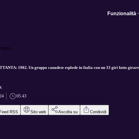
Funzionalità
ppo...
TA: 1982. Un gruppo canadese esplode in Italia con un 33 giri fatto girare a 
x
24
05:43
Feed RSS
Sito web
Ascolta su
Condividi