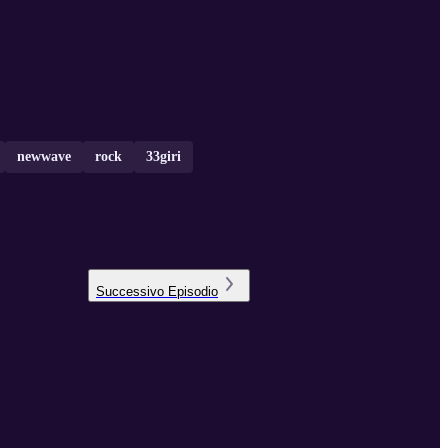
newwave
rock
33giri
Successivo
Episodio