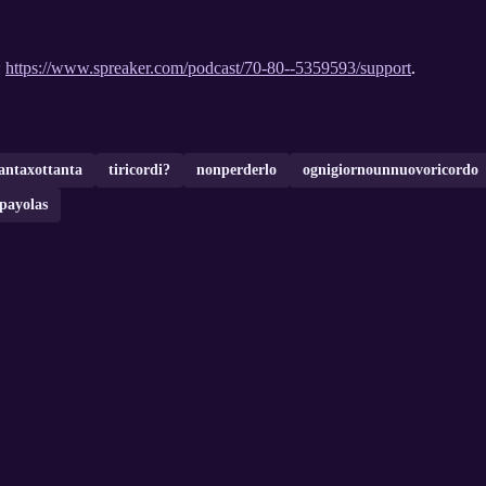
:
https://www.spreaker.com/podcast/70-80--5359593/support
.
tantaxottanta
tiricordi?
nonperderlo
ognigiornounnuovoricordo
payolas