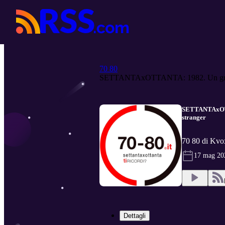
70 80
SETTANTAxOTTANTA: 1982. Un gru
SETTANTAxOTTAN
stranger
70 80 di Kvo
17 mag 20
Dettagli