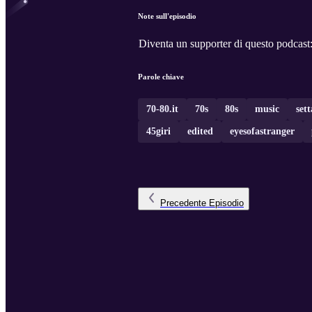
Note sull'episodio
Diventa un supporter di questo podcast
Parole chiave
70-80.it
70s
80s
music
set
45giri
edited
eyesofastranger
Precedente
Episodio