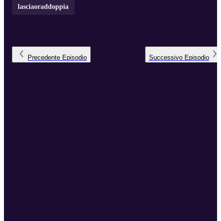
lasciaoraddoppia
Precedente
Episodio
Successivo
Episodio