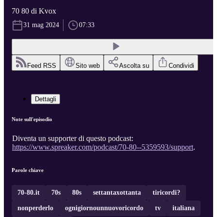
70 80 di Kvox
31 mag 2024
07:33
Feed RSS
Sito web
Ascolta su
Condividi
Dettagli
Note sull'episodio
Diventa un supporter di questo podcast:
https://www.spreaker.com/podcast/70-80--5359593/support
.
Parole chiave
70-80.it
70s
80s
settantaxottanta
tiricordi?
nonperderlo
ognigiornounnuovoricordo
tv
italiana