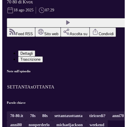
70 80 di Kvox
18 ago 2025
07:29
Feed RSS
Sito web
Ascolta su
Condividi
Dettagli
Trascrizione
Note sull'episodio
SETTANTAxOTTANTA
Parole chiave
70-80.it
70s
80s
settantaxottanta
tiricordi?
anni70
anni80
nonperderlo
michaeljackson
weekend