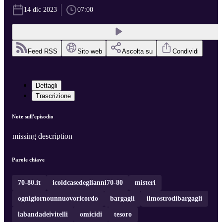
14 dic 2023
07:00
Feed RSS
Sito web
Ascolta su
Condividi
Dettagli
Trascrizione
Note sull'episodio
missing description
Parole chiave
70-80.it
icoldcasedeglianni70-80
misteri
ognigiornounnuovoricordo
bargagli
ilmostrodibargagli
labandadeivitelli
omicidi
tesoro