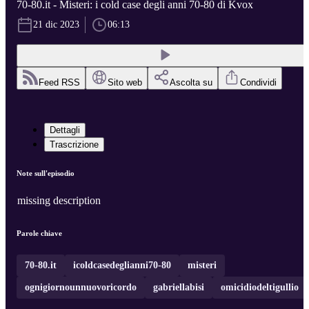
70-80.it - Misteri: i cold case degli anni 70-80 di Kvox
21 dic 2023
06:13
Feed RSS
Sito web
Ascolta su
Condividi
Dettagli
Trascrizione
Note sull'episodio
missing description
Parole chiave
70-80.it
icoldcasedeglianni70-80
misteri
ognigiornounnuovoricordo
gabriellabisi
omicidiodeltigullio