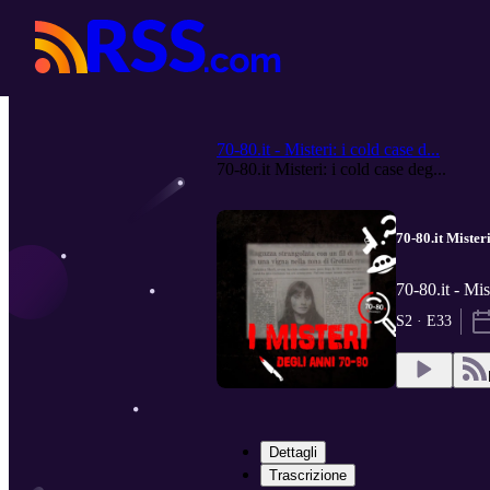
70-80.it - Misteri: i cold case d...
70-80.it Misteri: i cold case deg...
70-80.it Mister
70-80.it - Mis
S2 · E33
Dettagli
Trascrizione