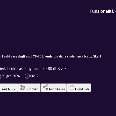
Funzionalità
i: i cold case degli anni 70-80.L’omicidio della studentessa Katty Skerl
teri: i cold case degli anni 70-80 di Kvox
30 gen 2024
06:17
Feed RSS
Sito web
Ascolta su
Condividi