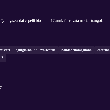
tty
, ragazza dai capelli biondi di 17 anni, fu trovata morta strangolata i
misteri
ognigiornounnuovoricordo
bandadellamagliana
caterina
di?
ly