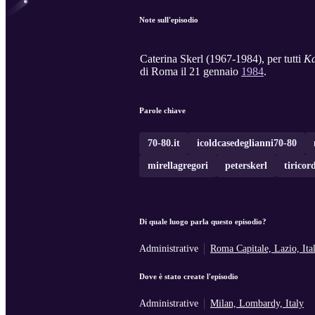
Note sull'episodio
Caterina Skerl (1967-1984), per tutti
Ka
di Roma il 21 gennaio
1984
.
Parole chiave
70-80.it
icoldcasedeglianni70-80
mirellagregori
peterskerl
tiricor
Di quale luogo parla questo episodio?
Administrative
Roma Capitale, Lazio, Ita
Dove è stato create l'episodio
Administrative
Milan, Lombardy, Italy