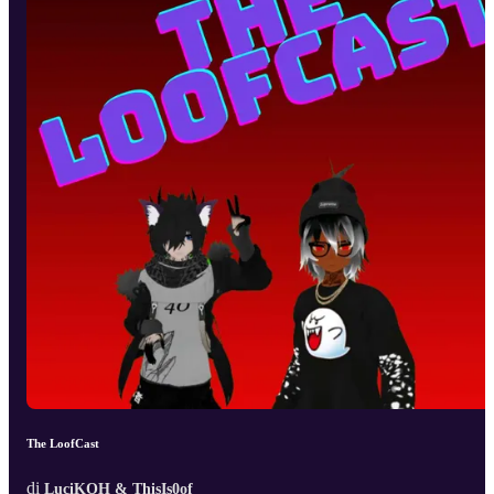
The LoofCast
di
LuciKOH & ThisIs0of