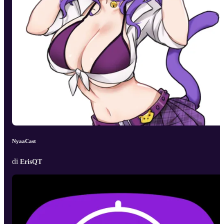
NyaaCast
di
ErisQT