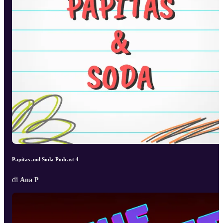
Papitas and Soda Podcast 4
di
Ana P