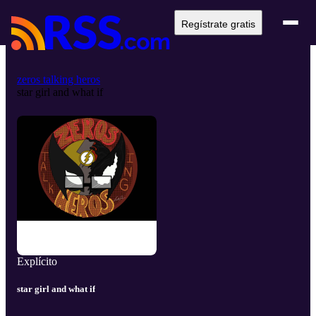
Regístrate gratis
zeros talking heros
star girl and what if
Explícito
star girl and what if