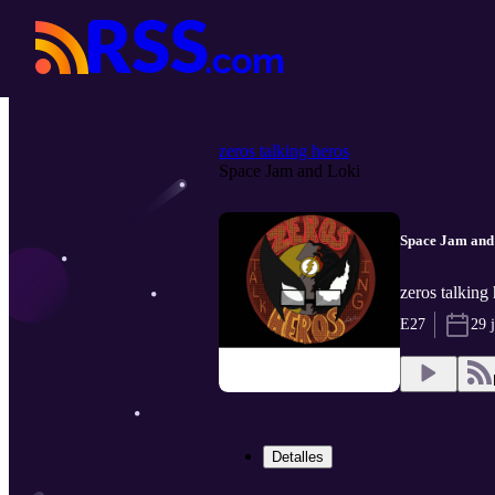
zeros talking heros
Space Jam and Loki
Space Jam and
zeros talking
E27
29 
Detalles