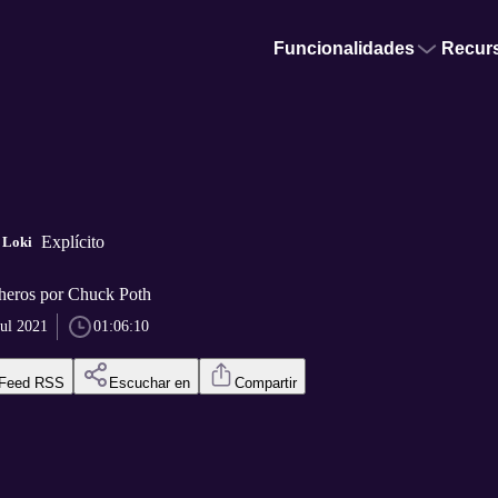
Funcionalidades
Recur
Explícito
 Loki
 heros por Chuck Poth
jul 2021
01:06:10
Feed RSS
Escuchar en
Compartir