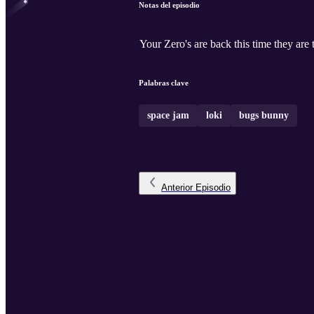
Notas del episodio
Your Zero's are back this time they are
Palabras clave
space jam
loki
bugs bunny
Anterior
Episodio