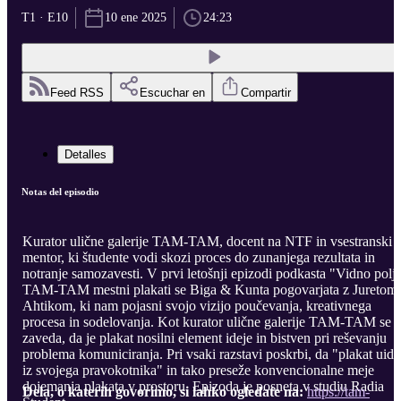
T1 · E10
10 ene 2025
24:23
Feed RSS
Escuchar en
Compartir
Detalles
Notas del episodio
Kurator ulične galerije TAM-TAM, docent na NTF in vsestranski
mentor, ki študente vodi skozi proces do zunanjega rezultata in
notranje samozavesti. V prvi letošnji epizodi podkasta "Vidno polj
TAM-TAM mestni plakati se Biga & Kunta pogovarjata z Juretom
Ahtikom, ki nam pojasni svojo vizijo poučevanja, kreativnega
procesa in sodelovanja. Kot kurator ulične galerije TAM-TAM se
zaveda, da je plakat nosilni element ideje in bistven pri reševanju
problema komuniciranja. Pri vsaki razstavi poskrbi, da "plakat uide
iz svojega pravokotnika" in tako preseže konvencionalne meje
dojemanja plakata v prostoru. Epizoda je posneta v studiu Radia
Dela, o katerih govorimo, si lahko ogledate na:
https://tam-