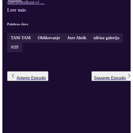
Študent.
tam.si/podkast-vi ...
Leer más
Palabras clave
TAM-TAM
Oblikovanje
Jure Ahtik
ulična galerija
NTF
Anterior
Episodio
Siguiente
Episodio