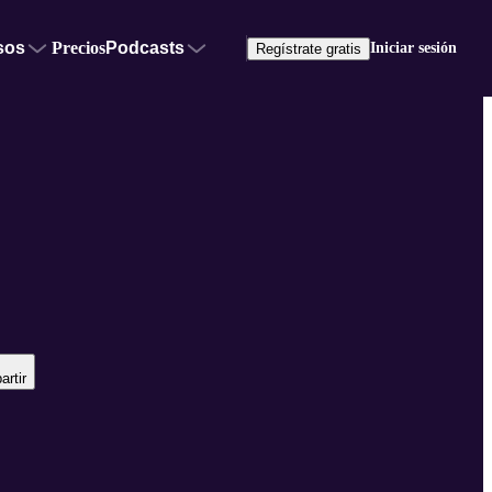
sos
Precios
Podcasts
Iniciar sesión
Regístrate gratis
rtir