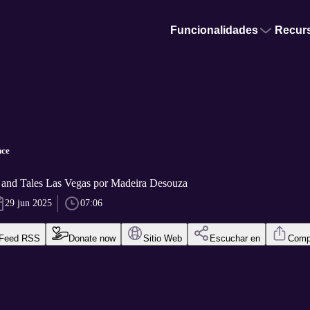
Funcionalidades
Recur
nce
 and Tales Las Vegas por Madeira Desouza
29 jun 2025
07:06
Feed RSS
Donate now
Sitio Web
Escuchar en
Compa