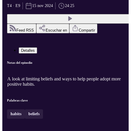
T4 · E9
15 nov 2024
24:25
Feed RSS
Escuchar en
Compartir
Detalles
Notas del episodio
A look at limiting beliefs and ways to help people adopt more
positive habits.
Palabras clave
habits
beliefs