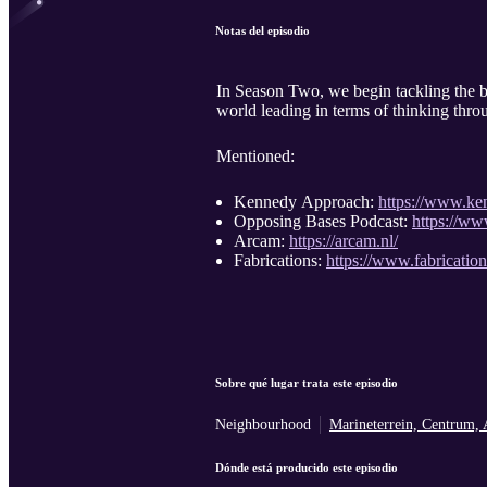
Notas del episodio
In Season Two, we begin tackling the b
world leading in terms of thinking thro
Mentioned:
Kennedy Approach:
https://www.ke
Opposing Bases Podcast:
https://w
Arcam:
https://arcam.nl/
Fabrications:
https://www.fabrication
Sobre qué lugar trata este episodio
Neighbourhood
Marineterrein, Centrum,
Dónde está producido este episodio