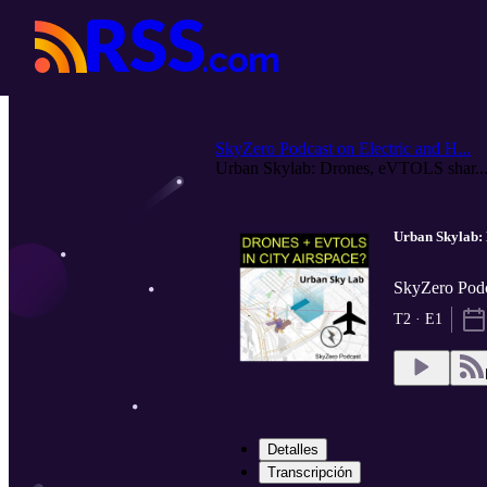
SkyZero Podcast on Electric and H...
Urban Skylab: Drones, eVTOLS shar..
Urban Skylab: 
SkyZero Podc
T2 · E1
Detalles
Transcripción