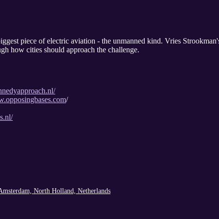
iggest piece of electric aviation - the unmanned kind. Vries Strookman
ugh how cities should approach the challenge.
nnedyapproach.nl/
ww.opposingbases.com
/
s.nl/
 Amsterdam, North Holland, Netherlands