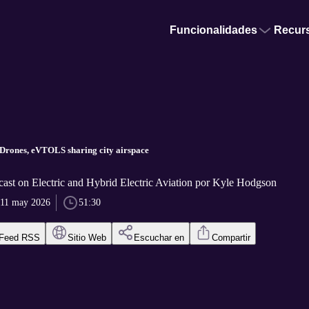
Funcionalidades
Recur
.
Drones, eVTOLS sharing city airspace
ast on Electric and Hybrid Electric Aviation por Kyle Hodgson
11 may 2026
51:30
Feed RSS
Sitio Web
Escuchar en
Compartir