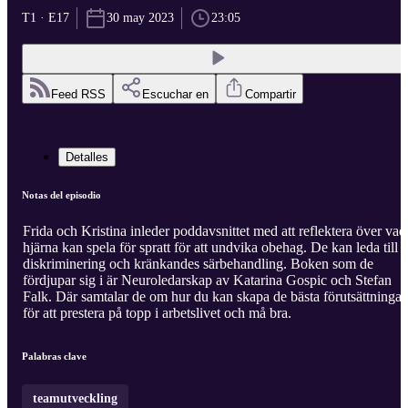
T1 · E17
30 may 2023
23:05
Feed RSS
Escuchar en
Compartir
Detalles
Notas del episodio
Frida och Kristina inleder poddavsnittet med att reflektera över vad
hjärna kan spela för spratt för att undvika obehag. De kan leda till
diskriminering och kränkandes särbehandling. Boken som de
fördjupar sig i är Neuroledarskap av Katarina Gospic och Stefan
Falk. Där samtalar de om hur du kan skapa de bästa förutsättningar
för att prestera på topp i arbetslivet och må bra.
Palabras clave
teamutveckling