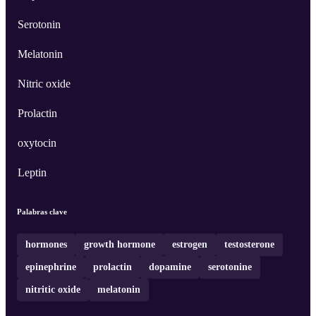
Serotonin
Melatonin
Nitric oxide
Prolactin
oxytocin
Leptin
Palabras clave
hormones
growth hormone
estrogen
testosterone
epinephrine
prolactin
dopamine
serotonine
nitritic oxide
melatonin