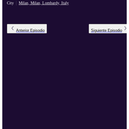
City
Milan, Milan, Lombardy, Italy
Anterior
Episodio
Siguiente
Episodio