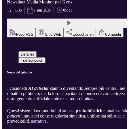
Newslinet Media Monitor por Kvox
T2 · E35
1 jun 2026
05:13
Feed RSS
Sitio Web
Escuchar en
Compartir
Detalles
Transcripción
Notas del episodio
I cosiddetti
AI detector
stanno diventando sempre più centrali nel
dibattito pubblico, ma la loro capacità di riconoscere con certezza 
testo generato artificialmente resta molto limitata.
Questi sistemi lavorano infatti su basi
probabilistiche
, analizzando
pattern
linguistici come regolarità sintattica, uniformità stilistica e
prevedibilità
narrativa.