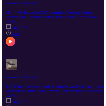
De wereld van Keshe, deel 3
Mehran Keshe werd in 2017 veroordeeld voor oplichting en
ongewettigde uitoefening van de geneeskunde. De straf van 18
maanden met uitstel “moet volstaan om beklaagde ervan te
T2 · E6
weerhouden in de toekomst gelijkaardige of andere misdrijven te
9 ago 2023
plegen”. In de laatste aflevering proberen we in te schatten hoe gro
de naïviteit van de rechtbank toen was.
33:52
De wereld van Keshe, deel 2
In 2012 dienden verschillende slachtoffers van Keshe en zijn vrou
een klacht indienden bij de Orde van Geneesheren. Vijf jaar later
zouden zij veroordeeld worden tot gevangenisstraffen met uitstel. I
T2 · E5
datzelfde jaar ketste een groots project in Ghana af.
5 ago 2023