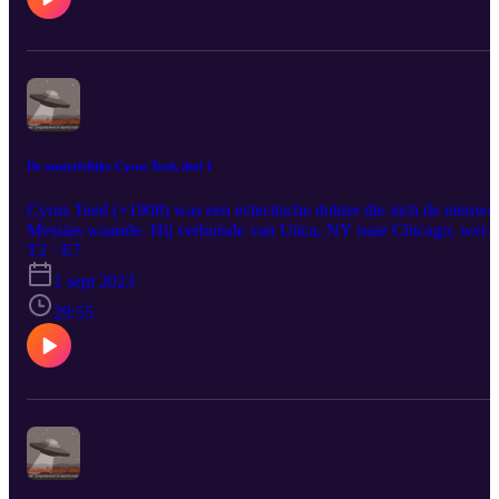
De onsterfelijke Cyrus Teed, deel 1
Cyrus Teed (+1908) was een eclectische dokter die zich de nieuwe
Messias waande. Hij verhuisde van Utica, NY naar Chicago, werd
er een gevierd 'mental scientist'. In Chicago probeerde hij een eerst
T2 · E7
commune uit de grond te stampen.
1 sept 2023
29:55