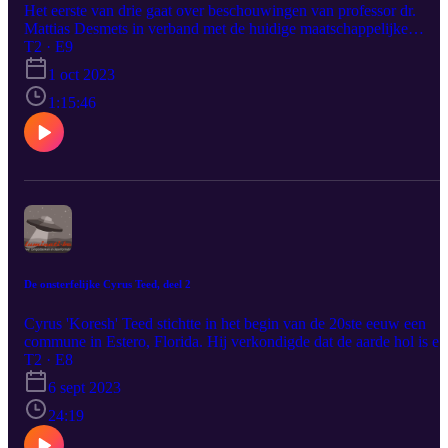
Het eerste van drie gaat over beschouwingen van professor dr.
Mattias Desmets in verband met de huidige maatschappelijke
malaise en de hoofdoorzaak daarvan die hij samenvat met termen
T2 · E9
Verlichtingsdenken, mechanistisch materialisme en wetenschap.
1 oct 2023
1:15:46
De onsterfelijke Cyrus Teed, deel 2
Cyrus 'Koresh' Teed stichtte in het begin van de 20ste eeuw een
commune in Estero, Florida. Hij verkondigde dat de aarde hol is en
dat we leven tegen de binnenwand van die holle sfeer.
T2 · E8
6 sept 2023
24:19