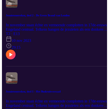
Jezuïetenstreken, deel 2 - De Grote Brand van Londen
In november staan échte en vermeende complotten in 17de-eeuws
Engeland centraal. Telkens hangen de jezuïeten als een donkere
schaduw boven die verhalen.De gebeurtenissen in de 17de eeuw
T2 · E13
cementeerden de plaats van de Sociëteit van Jezus in de de
10 nov 2023
Angelsaksische complotfolklore. Tot op de dag van vandaag spele
zij een centrale rol in samenzweringsverhalen.
29:15
Jezuïetenstreken, deel 1 - Het Buskruitverraad
In november staan échte en vermeende complotten in 17de-eeuws
Engeland centraal. Telkens hangen de jezuïeten als een donkere