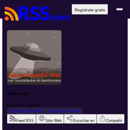
Regístrate gratis
luminati.be
por
Frank Verhoft
Ciencias Naturales
Ciencias Sociales
Feed RSS
Sitio Web
Escuchar en
Compartir