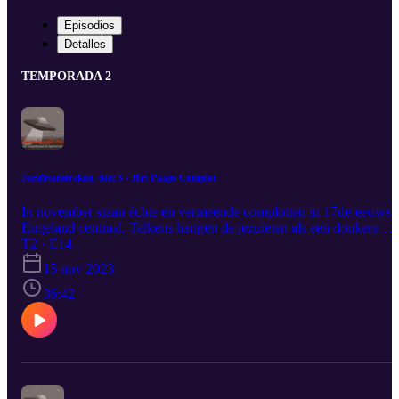
Episodios
Detalles
TEMPORADA 2
Jezuïetenstreken, deel 3 - Het Paaps Complot
In november staan échte en vermeende complotten in 17de-eeuws
Engeland centraal. Telkens hangen de jezuïeten als een donkere
schaduw boven die verhalen.De gebeurtenissen in de 17de eeuw
T2 · E14
cementeerden de plaats van de Sociëteit van Jezus in de de
15 nov 2023
Angelsaksische complotfolklore. Tot op de dag van vandaag spele
zij een centrale rol in samenzweringsverhalen.
36:42