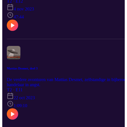
schaduw boven die verhalen.De gebeurtenissen in de 17de eeuw
T2 · E12
cementeerden de plaats van de Sociëteit van Jezus in de de
4 nov 2023
Angelsaksische complotfolklore. Tot op de dag van vandaag spele
zij een centrale rol in samenzweringsverhalen.
47:44
Mattias Desmet, deel 3
De verdere avonturen van Mattias Desmet, zelfstandige in bijberoe
handelaar in angst.
T2 · E11
22 oct 2023
1:09:10