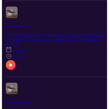
Mattias Desmet, deel 2
In dit deel behandel ik de vermeende psychologische mechanismen
die volgens dr. Desmet ervoor zorgden dat de Verlichting kon
uitmonden in de totalitarisering van vooral de westerse
T2 · E10
maatschappij. Tegelijkertijd kijk ik naar de academische integriteit
7 oct 2023
van Mattias Desmet.
1:14:51
Mattias Desmet, deel 1