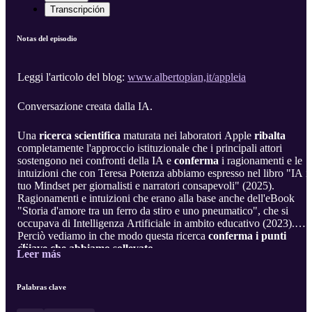
Transcripción
Notas del episodio
Leggi l'articolo del blog:
www.albertopian,it/appleia
Conversazione creata dalla IA.
Una
ricerca scientifica
maturata nei laboratori Apple
ribalta
completamente l'approccio istituzionale che i principali attori
sostengono nei confronti della IA e
conferma
i ragionamenti e le
intuizioni che con Teresa Potenza abbiamo espresso nel libro "IA il
tuo Mindset per giornalisti e narratori consapevoli" (2025).
Ragionamenti e intuizioni che erano alla base anche dell'eBook
"Storia d'amore tra un ferro da stiro e uno pneumatico", che si
occupava di Intelligenza Artificiale in ambito educativo (2023).
Perciò vediamo in che modo questa ricerca
conferma i punti
...
chiave che abbiamo sollevato
.
Leer más
Palabras clave