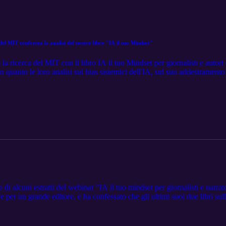
del MIT conferma le analisi del nostro libro "IA il tuo Mindset"
a ricerca del MIT con il libro IA il tuo Mindset per giornalisti e autor
n quanto le loro analisi sui bias sistemici dell'IA, sul suo addestramento
ello" culturale e a produrre omogeneità, trovano una validazione empiric
istico del "diventare stupidi", fornisce dati misurabili che dimostrano
ti che si affidano all'IA. Questa diminuzione è coerente con la prevision
omogeneizzazione dei contenuti culturali, conseguenze dirette di un'IA ad
sa.
di alcuni estratti del webinar "IA il tuo mindset per giornalisti e narra
 per un grande editore, e ha confessato che gli ultimi suoi due libri sulla
ti non sarebbe stato nei tempi. Ma non l'ha dichiarato all'interno dei suoi 
nza pubblica ma nei fatti tiene nascosta questa cosa.