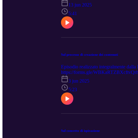
Teresa Potenza abbiamo espresso nel libr
13 jun 2025
base anche dell'eBook "Storia d'amore tr
Perciò vediamo in che modo questa ric
5:41
https://machinelearning.apple.com/resea
sito per mostrare al pubblico e alla comu
raccoglie ricerche, pubblicazioni, strum
innovazioni tecnologiche. In questo amb
and Limitations of Reasoning Models vi
"L'illusione del pensiero: comprendere i 
Authori: Parshin Shojaee†, Iman Mirza
Sul processo di creazione dei contenuti
drastiche: "I modelli attuali riescono a 
Episodio realizzato integralmente dalla 
https://forms.gle/WBKaRTZBXcftvQrh6 —- L
vendita. StreetLib: https://streetlib.co
3 jun 2025
Amazon: https://amzn.eu/d/4qFYZQo Feltri
potenza/e/9791223927397?queryId=f549
5:23
mindset?
Sul concetto di ispirazione