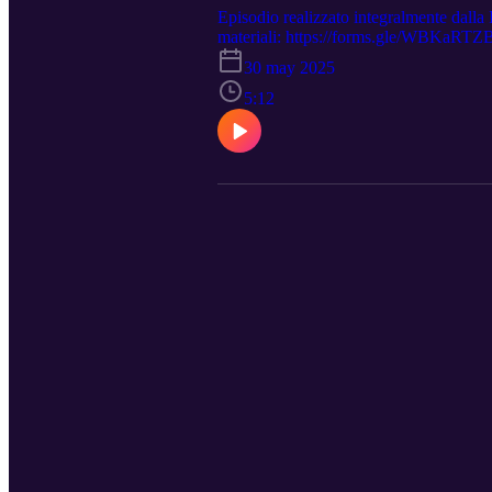
Episodio realizzato integralmente dalla 
materiali: https://forms.gle/WBKaRTZBXcf
canali di vendita. StreetLib: https://stre
30 may 2025
mindset/id6745302808 Amazon: https://am
pian-teresa-potenza/e/9791223927397?
5:12
artificiale-il-tuo-mindset?