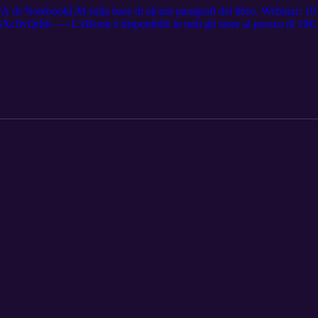
IA di NotebookLM sulla base di alcuni paragrafi del libro. Webinar: 19 gi
tvQrh6 —- L'eBook è disponibile in tutti gli store al prezzo di 19€. Qui
etlib.co/store-614967 Libri di Apple: https://books.apple.com/it/book/intel
zn.eu/d/4qFYZQo Feltrinelli: https://www.lafeltrinelli.it/intelligenza-
queryId=f5497d2b2dc42c00b50f313a6bd2b76c Kobo: https://www.kobo.