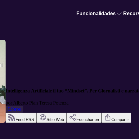
Funcionalidades
Recur
Intelligenza Artificiale il tuo “Mindset”. Per Giornalisti e narra
por
Alberto Pian Teresa Potenza
Libros
Feed RSS
Sitio Web
Escuchar en
Compartir