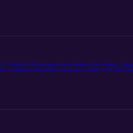
o "IA il tuo Mindset per giornalisti e narratori consapevoli" (2025). R
a un ferro da stiro e uno pneumatico", che si occupava di Intelligenza 
erca conferma i punti chiave che abbiamo sollevato. FONTE:
rch/illusion-of-thinking Nella raccolta: Machine Learning Research a 
nità scientifica i suoi progressi nel campo dell’intelligenza artificiale e 
enti e opportunità di collaborazione. L’obiettivo è di promuovere traspare
ito nel giugno 2025 è stato pubblicato il documento: "The Illusion of
a the Lens of Problem Complexity" https://machinelearning.apple.com/r
punti di forza e i limiti dei modelli di ragionamento attraverso la lente
deh, Keivan Alizadeh, Maxwell Horton, Samy Bengio, Mehrdad Farajtab
imitare il ragionamento, ma non a sostituirlo."
IA di NotebookLM sulla base di alcuni brani del libro. Webinar: 19 giugno
'eBook è disponibile in tutti gli store al prezzo di 19€. Qui sotto i li
/store-614967 Libri di Apple: https://books.apple.com/it/book/intelligenz
nelli: https://www.lafeltrinelli.it/intelligenza-artificiale-tuo-mindset
7d2b2dc42c00b50f313a6bd2b76c Kobo: https://www.kobo.com/it/it/ebook