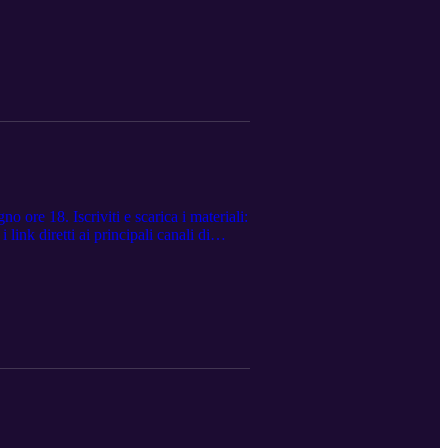
agionamenti e intuizioni che erano alla
Artificiale in ambito educativo (2023).
cura di Apple Apple ha creato questo
del machine learning. Il portale
nza, attrarre talenti e condividere
 Thinking: Understanding the Strengths
esearch/illusion-of-thinking,
 della complessità del problema."
ar Le conclusioni della ricerca sono
 ore 18. Iscriviti e scarica i materiali:
nk diretti ai principali canali di
a-artificiale-il-tuo-mindset/id6745302808
-ebook-alberto-pian-teresa-
/intelligenza-artificiale-il-tuo-