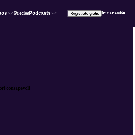
sos
Precios
Podcasts
Iniciar sesión
Regístrate gratis
tori consapevoli