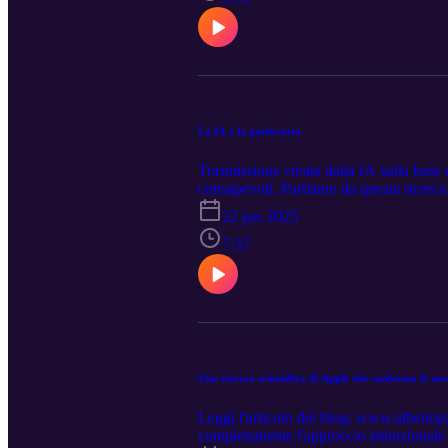
La IA e la pasticceria
Trasmissione creata dalla IA sulla base 
consapevoli. Partiamo da questa ricerca
modelli di ragionamento – le strutture c
22 jun 2025
come un essere umano. Lo facciamo attr
vecchiette discutono di fisica quantistica
7:37
Una ricerca scientifica di Apple che conferma le nost
Leggi l'articolo del blog: www.albertopi
completamente l'approccio istituzionale 