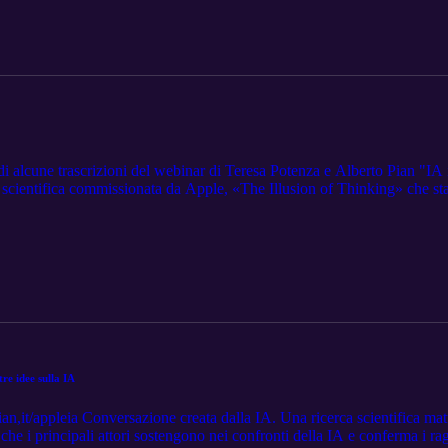
di alcune trascrizioni del webinar di Teresa Potenza e Alberto Pian "IA il
 scientifica commissionata da Apple, «The Illusion of Thinking» che sta
he governano l’intelligenza artificiale basate su modelli logici – non so
averso un esempio un po' bizzarro ma molto chiaro: quello di una past
..
re idee sulla IA
an,it/appleia Conversazione creata dalla IA. Una ricerca scientifica matu
che i principali attori sostengono nei confronti della IA e conferma i ra