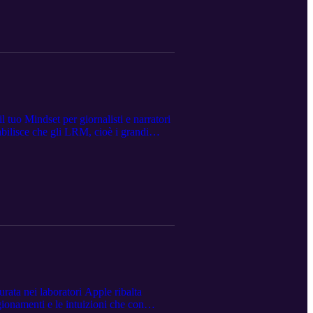
 tuo Mindset per giornalisti e narratori
bilisce che gli LRM, cioè i grandi
no in grado effettivamente di ragionare
icceria dove alcune simpatiche
rata nei laboratori Apple ribalta
gionamenti e le intuizioni che con