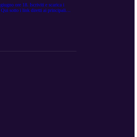
ugno ore 18. Iscriviti e scarica i
 sotto i link diretti ai principali
ligenza-artificiale-il-tuo-
artificiale-tuo-mindset-ebook-alberto-
com/it/it/ebook/intelligenza-