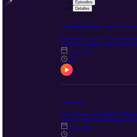
Episodios
Detalles
La IA diminuisce le capacità cognitive: una ricerca 
Trasmissione creata da IA confrontando l
Pian "hanno ragione" nel loro anticipo i
conseguente tendenza a "abbassare il liv
24 jun 2025
MIT, pur non usando il linguaggio allarm
cognitive e delle prestazioni negli uten
6:26
indebolimento del pensiero critico e un'
tendenze dominanti della cultura di mas
L'autore e la IA
Conversazione creata dalla IA sulla base 
autore davvero. Un giornalista che scrive
intelligenza artificiale, perché altrimen
22 jun 2025
presentazione. Lo ha detto a una confere
5:51