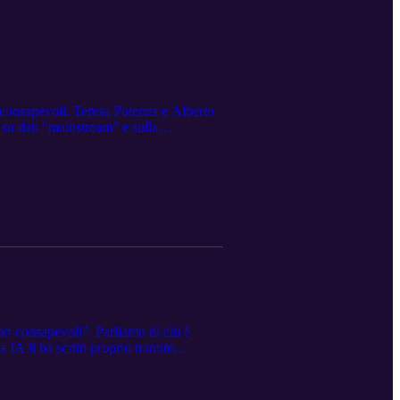
i consapevoli. Teresa Potenza e Alberto
 su dati "mainstream" e sulla
a nei risultati del MIT. La ricerca del
 una diminuzione delle capacità
e di Potenza e Pian riguardo a un
destrata a riflettere e amplificare le
tori consapevoli". Parliamo di chi è
 IA li ha scritti proprio tramite
libri, né nel colophon né nella