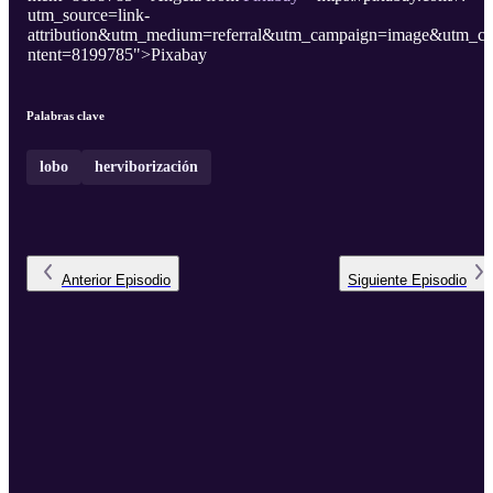
utm_source=link-
attribution&utm_medium=referral&utm_campaign=image&utm_c
ntent=8199785">Pixabay
Palabras clave
lobo
herviborización
Anterior
Episodio
Siguiente
Episodio