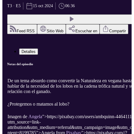
T3 · E5
15 oct 2024
06:36
Feed RSS
Sitio Web
Escuchar en
Compartir
Detalles
Notas del episodio
De un tema absurdo como convertir la Naturaleza en vegana hasta
hablar de la necesidad de los lobos en la cadena trófica natural y su
relación con el ganado.
¿Protegemos o matamos al lobo?
Imagen de
Angela
">https://pixabay.com/users/ambquinn-4464111/
utm_source=link-
attribution&utm_medium=referral&utm_campaign=image&utm_c
ntent=8199785">Angela from
Pixabay
">https://pixabay.com//?