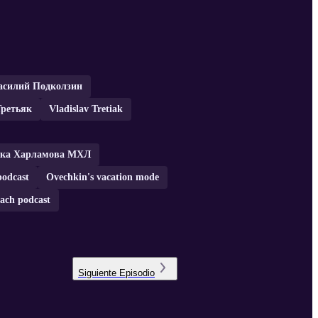
асилий Подколзин
Третьяк
Vladislav Tretiak
бка Харламова МХЛ
podcast
Ovechkin's vacation mode
ach podcast
Siguiente
Episodio