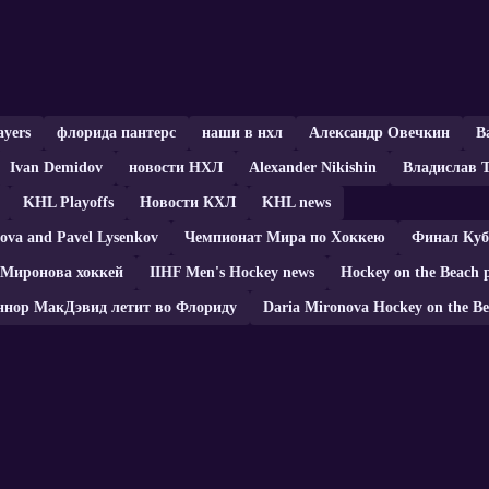
ayers
флорида пантерс
наши в нхл
Александр Овечкин
В
Ivan Demidov
новости НХЛ
Alexander Nikishin
Владислав 
KHL Playoffs
Новости КХЛ
KHL news
ova and Pavel Lysenkov
Чемпионат Мира по Хоккею
Финал Ку
 Миронова хоккей
IIHF Men's Hockey news
Hockey on the Beach 
ннор МакДэвид летит во Флориду
Daria Mironova Hockey on the Be