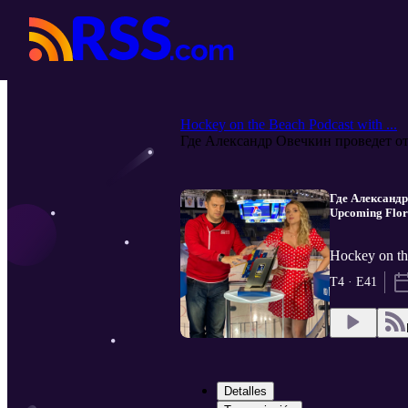
Hockey on the Beach Podcast with ...
Где Александр Овечкин проведет от.
Где Александр
Upcoming Flori
Hockey on th
T4 · E41
Detalles