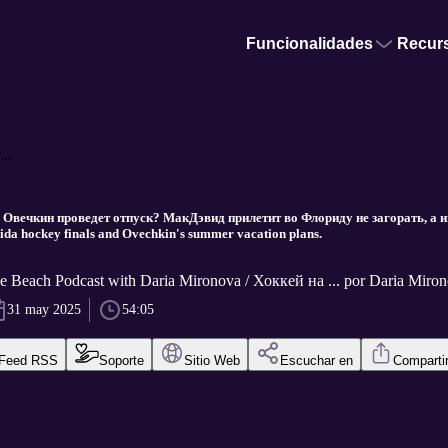
Funcionalidades
Recur
..
 Овечкин проведет отпуск? МакДэвид прилетит во Флориду не загорать, а и
da hockey finals and Ovechkin's summer vacation plans.
e Beach Podcast with Daria Mironova / Хоккей на ... por Daria Miro
31 may 2025
54:05
Feed RSS
Soporte
Sitio Web
Escuchar en
Comparti