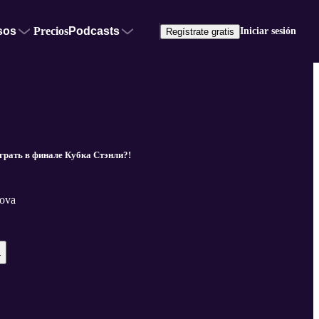
sos
Precios
Podcasts
Iniciar sesión
Regístrate gratis
грать в финале Кубка Стэнли?!
nova
r