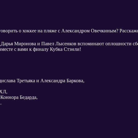
говорить о хоккее на пляже с Александром Овечкиным? Расскажем
»
Дарья Миронова и Павел Лысенков вспоминают оплошности сб
месте с вами к финалу Кубка Стэнли!
слава Третьяка и Александра Баркова,
ХЛ,
 Коннора Бедарда,
.