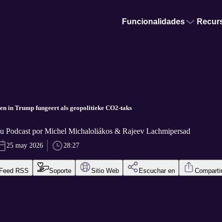
Funcionalidades
Recur
n in Trump fungeert als geopolitieke CO2-taks
u Podcast por Michel Michaloliákos & Rajeev Lachmipersad
25 may 2026
28:27
Feed RSS
Soporte
Sitio Web
Escuchar en
Comparti