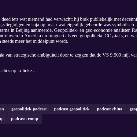
 deed iets wat niemand had verwacht: hij brak publiekelijk met decenni
-vliegtuigen en soja op, maar wat eigenlijk gebeurde was symbolisch.
 daarna in Beijing aanmeerde. Geopolitiek- en geo-economie analisten
trouwen in Amerika nu fungeert als een geopolitieke CO₂-taks, en wat
a steeds meer het middelpunt wordt.
a van strategische ambiguïteit door te zeggen dat de VS 9.500 mijl van
icties op kritieke ...
ran
geopolitiek podcast
podcast geopolitiek
podcast china
geop
mp
podcast trump