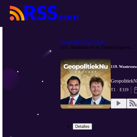
GeopolitiekNu Podcast
119. Wantrouwen in Trump fungeert...
119. Wantrouwe
GeopolitiekN
T1 · E119
Detalles