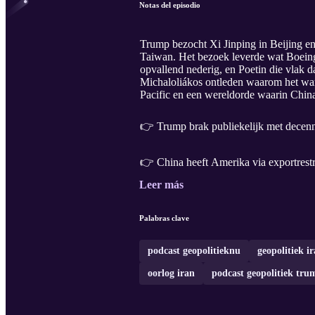
Notas del episodio
Trump bezocht Xi Jinping in Beijing en
Taiwan. Het bezoek leverde wat Boeing
opvallend nederig, en Poetin die vlak
Michaloliákos ontleden waarom het wan
Pacific en een wereldorde waarin Chin
👉 Trump brak publiekelijk met decenni
👉 China heeft Amerika via exportrestr
Leer más
Palabras clave
podcast geopolitieknu
geopolitiek i
oorlog iran
podcast geopolitiek tru