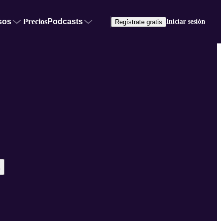
sos
Precios
Podcasts
Iniciar sesión
Regístrate gratis
r